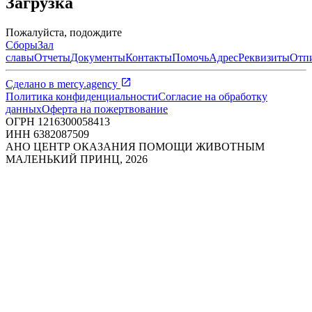
Загрузка
Пожалуйста, подождите
Сборы
Зал
славы
Отчеты
Документы
Контакты
Помочь
Адрес
Реквизиты
Отп
Сделано в
mercy.agency
Политика конфиденциальности
Согласие на обработку
данных
Оферта на пожертвование
ОГРН
1216300058413
ИНН
6382087509
АНО ЦЕНТР ОКАЗАНИЯ ПОМОЩИ ЖИВОТНЫМ
МАЛЕНЬКИЙ ПРИНЦ
,
2026