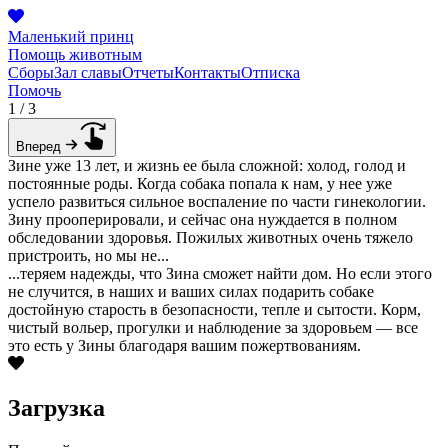
Маленький принц
Помощь животным
Сборы
Зал славы
Отчеты
Контакты
Отписка
Помочь
1 / 3
Вперед
Зине уже 13 лет, и жизнь ее была сложной: холод, голод и
постоянные роды. Когда собака попала к нам, у нее уже
успело развиться сильное воспаление по части гинекологии.
Зину прооперировали, и сейчас она нуждается в полном
обследовании здоровья. Пожилых животных очень тяжело
пристроить, но мы не...
...теряем надежды, что Зина сможет найти дом. Но если этого
не случится, в наших и ваших силах подарить собаке
достойную старость в безопасности, тепле и сытости. Корм,
чистый вольер, прогулки и наблюдение за здоровьем — все
это есть у Зины благодаря вашим пожертвованиям.
Загрузка