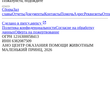
Пожалуйста, подождите
Сборы
Зал
славы
Отчеты
Документы
Контакты
Помочь
Адрес
Реквизиты
Отп
Сделано в
mercy.agency
Политика конфиденциальности
Согласие на обработку
данных
Оферта на пожертвование
ОГРН
1216300058413
ИНН
6382087509
АНО ЦЕНТР ОКАЗАНИЯ ПОМОЩИ ЖИВОТНЫМ
МАЛЕНЬКИЙ ПРИНЦ
,
2026